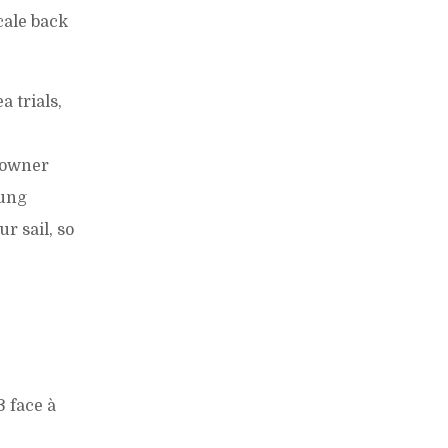
cale back
a trials,
n owner
oung
r sail, so
3 face à