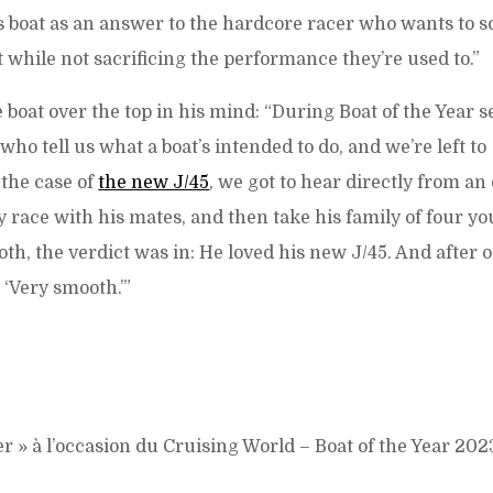
s boat as an answer to the hardcore racer who wants to s
t while not sacrificing the performance they’re used to.”
boat over the top in his mind: “During Boat of the Year se
ho tell us what a boat’s intended to do, and we’re left to
 the case of
the new J/45
, we got to hear directly from a
y race with his mates, and then take his family of four y
h, the verdict was in: He loved his new J/45. And after ou
s. ‘Very smooth.’”
er » à l’occasion du Cruising World – Boat of the Year 202