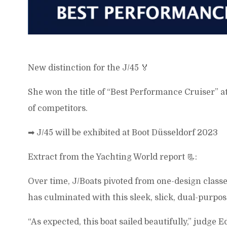
New distinction for the J/45 🏅
She won the title of “Best Performance Cruiser” at
of competitors.
➡
J/45 will be exhibited at Boot Düsseldorf 2023
Extract from the Yachting World report 📃:
Over time, J/Boats pivoted from one-design classes
has culminated with this sleek, slick, dual-purpos
“As expected, this boat sailed beautifully,” judge