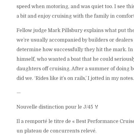
speed when motoring, and was quiet too. I see thi
a bit and enjoy cruising with the family in comfor
Fellow judge Mark Pillsbury explains what put the 
we’re usually accompanied by builders or dealers w
determine how successfully they hit the mark. In
himself, who wanted a boat that he could seriousl
daughters off cruising. After a summer of doing bot
did we. ‘Rides like it’s on rails,’ I jotted in my note
—
Nouvelle distinction pour le J/45 🏅
Il a remporté le titre de « Best Performance Cruis
un plateau de concurrents relevé.