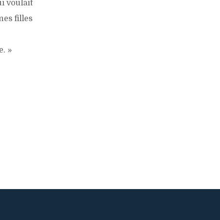
i voulait
es filles
e. »