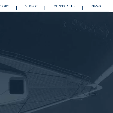
STORY
VIDEOS
CONTACT US
NEWS
J 99 SPORT SAILBOAT
J/45