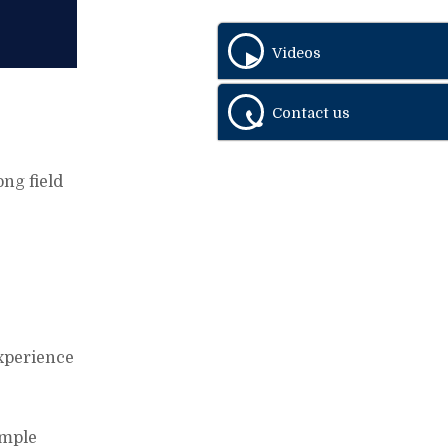
Videos
Contact us
ong field
experience
ample