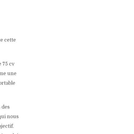
te cette
 75 cv
mme une
ortable
s des
qui nous
jectif.